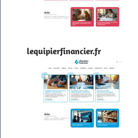
lequipierfinancier.fr