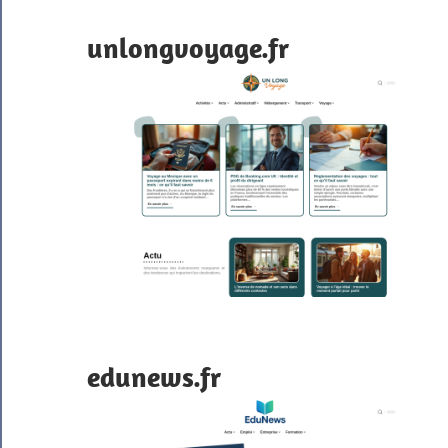
unlongvoyage.fr
edunews.fr