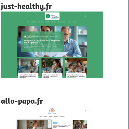
just-healthy.fr
allo-papa.fr